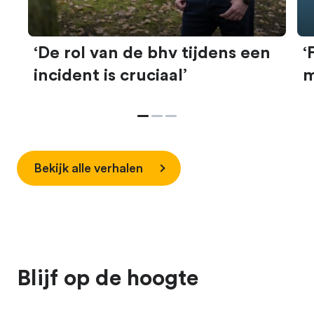
‘De rol van de bhv tijdens een
‘
incident is cruciaal’
m
Bekijk alle verhalen
Blijf op de hoogte