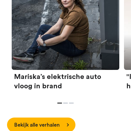
Mariska’s elektrische auto
"
vloog in brand
h
Bekijk alle verhalen